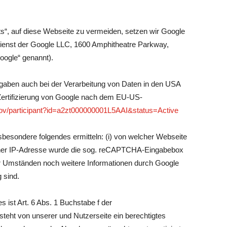
ots“, auf diese Webseite zu vermeiden, setzen wir Google
ienst der Google LLC, 1600 Amphitheatre Parkway,
ogle“ genannt).
rgaben auch bei der Verarbeitung von Daten in den USA
 Zertifizierung von Google nach dem EU-US-
gov/participant?id=a2zt000000001L5AAI&status=Active
sondere folgendes ermitteln: (i) von welcher Webseite
lcher IP-Adresse wurde die sog. reCAPTCHA-Eingabebox
r Umständen noch weitere Informationen durch Google
 sind.
 ist Art. 6 Abs. 1 Buchstabe f der
ht von unserer und Nutzerseite ein berechtigtes