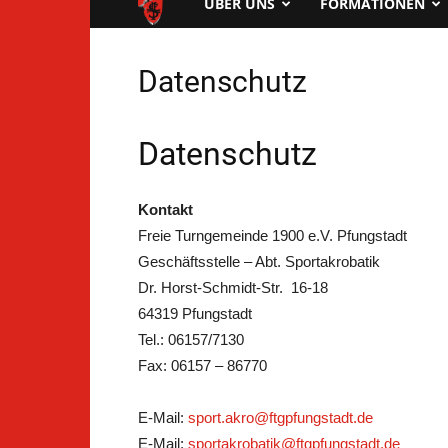
FTG
ÜBER UNS
FORMATIONEN
Pfungstadt
Datenschutz
Datenschutz
Kontakt
Freie Turngemeinde 1900 e.V. Pfungstadt
Geschäftsstelle – Abt. Sportakrobatik
Dr. Horst-Schmidt-Str. 16-18
64319 Pfungstadt
Tel.: 06157/7130
Fax: 06157 – 86770
E-Mail:
sport.akro@ftgpfungstadt.de
E-Mail:
sportakrobatik@ftgpfungstadt.de