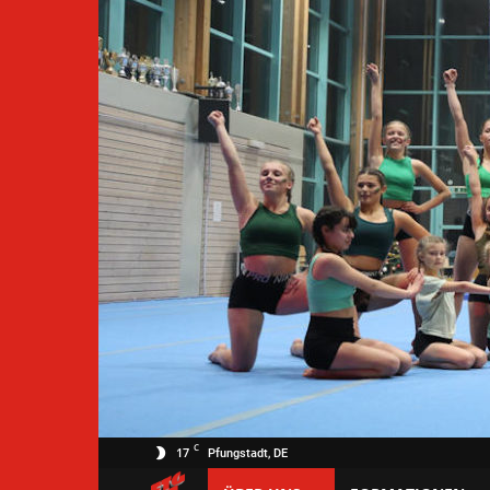
C
17
Pfungstadt, DE