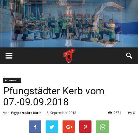
FTG
Pfungstadt
Allgemein
Pfungstädter Kerb vom
07.-09.09.2018
Von
ftgsportakrobatik
-
5. September 2018
2671
0