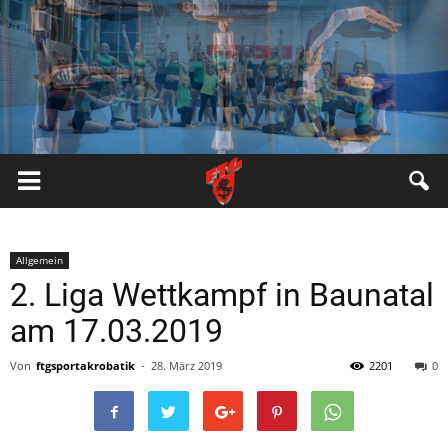
FTG
Pfungstadt
Allgemein
2. Liga Wettkampf in Baunatal
am 17.03.2019
Von
ftgsportakrobatik
-
28. März 2019
2201
0