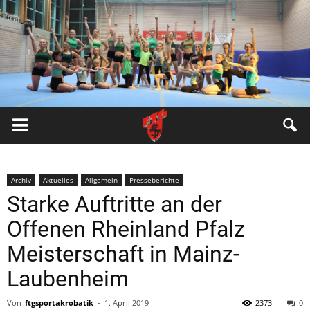
FTG
Pfungstadt
Archiv
Aktuelles
Allgemein
Presseberichte
Starke Auftritte an der
Offenen Rheinland Pfalz
Meisterschaft in Mainz-
Laubenheim
Von
ftgsportakrobatik
-
1. April 2019
2373
0