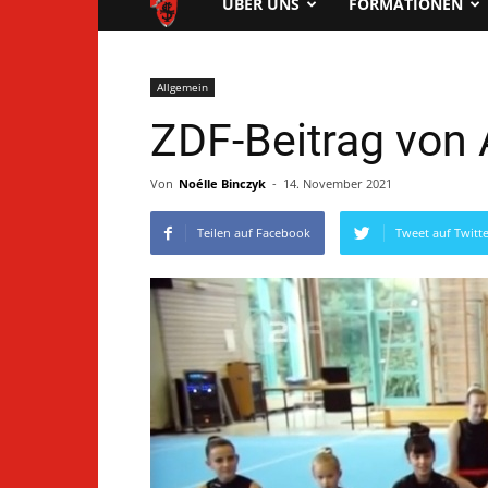
FTG
ÜBER UNS
FORMATIONEN
Pfungstadt
Allgemein
ZDF-Beitrag von 
Von
Noélle Binczyk
-
14. November 2021
Teilen auf Facebook
Tweet auf Twitt