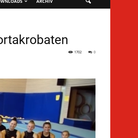
OWNLOADS
ARCHIV
ortakrobaten
1702
0