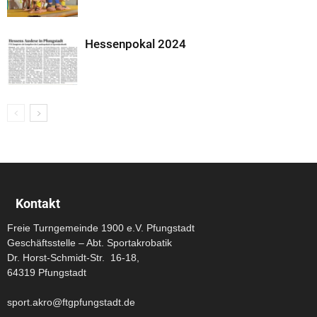
Hessenpokal 2024
Kontakt
Freie Turngemeinde 1900 e.V. Pfungstadt
Geschäftsstelle – Abt. Sportakrobatik
Dr. Horst-Schmidt-Str. 16-18,
64319 Pfungstadt
sport.akro@ftgpfungstadt.de