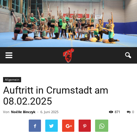
FTG
Pfungstadt
Allgemein
Auftritt in Crumstadt am
08.02.2025
Von
Noélle Binczyk
-
6. Juni 2025
871
0