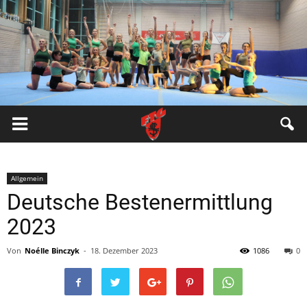
FTG
Pfungstadt
Allgemein
Deutsche Bestenermittlung
2023
Von
Noélle Binczyk
-
18. Dezember 2023
1086
0