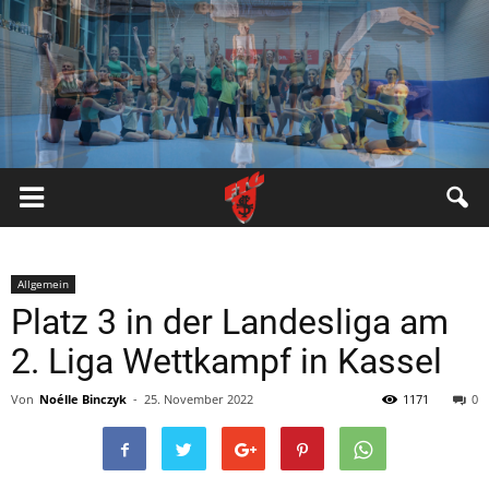
FTG
Pfungstadt
Allgemein
Platz 3 in der Landesliga am
2. Liga Wettkampf in Kassel
Von
Noélle Binczyk
-
25. November 2022
1171
0