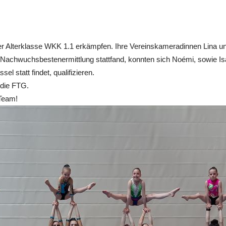
er Alterklasse WKK 1.1 erkämpfen. Ihre Vereinskameradinnen Lina un
n Nachwuchsbestenermittlung stattfand, konnten sich Noémi, sowie Is
el statt findet, qualifizieren.
 die FTG.
 Team!