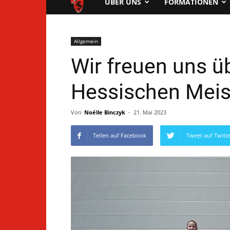
FTG
ÜBER UNS
FORMATIONEN
Pfungstadt
Allgemein
Wir freuen uns ü
Hessischen Meis
Von
Noélle Binczyk
-
21. Mai 2023
Teilen auf Facebook
Tweet auf Twitt