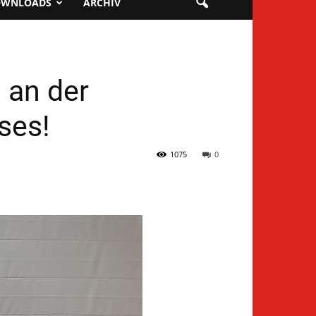
OWNLOADS
ARCHIV
 an der
ses!
1075
0