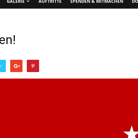
GALERIE
AUFTRITTE
SPENDEN & MITMACHEN
D
en!
er