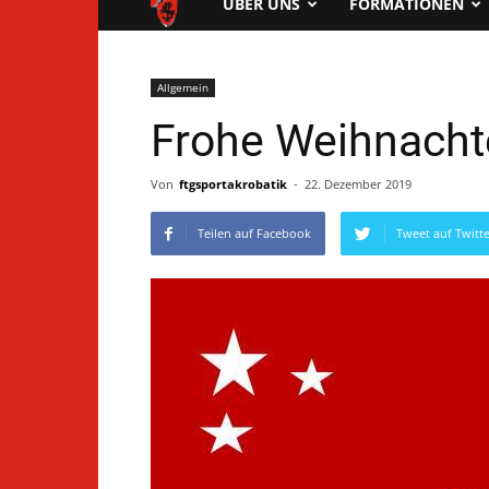
FTG
ÜBER UNS
FORMATIONEN
Pfungstadt
Allgemein
Frohe Weihnacht
Von
ftgsportakrobatik
-
22. Dezember 2019
Teilen auf Facebook
Tweet auf Twitt