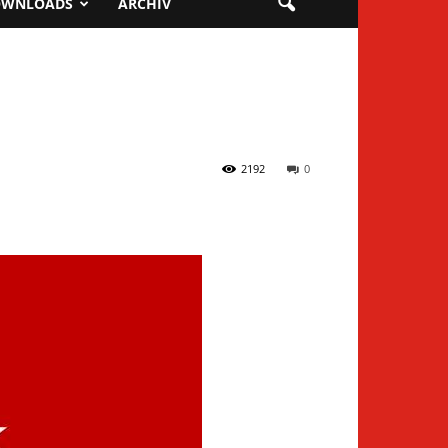
OWNLOADS
ARCHIV
2192
0