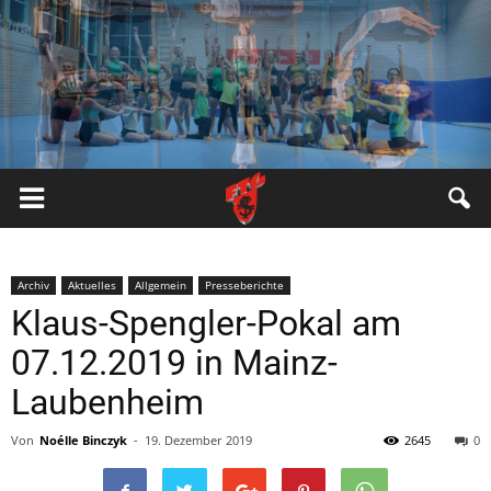
FTG
Pfungstadt
Archiv
Aktuelles
Allgemein
Presseberichte
Klaus-Spengler-Pokal am
07.12.2019 in Mainz-
Laubenheim
Von
Noélle Binczyk
-
19. Dezember 2019
2645
0